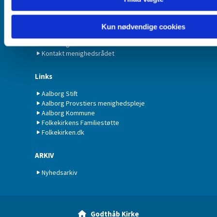
Kontakt præsten
Kontakt organisten
Kun nødvendige cookies
Kontakt kirkesangeren
Kontakt graveren
Kontakt menighedsrådet
Links
Aalborg Stift
Aalborg Provstiers menighedspleje
Aalborg Kommune
Folkekirkens Familiestøtte
Folkekirken.dk
ARKIV
Nyhedsarkiv
Godthåb Kirke
