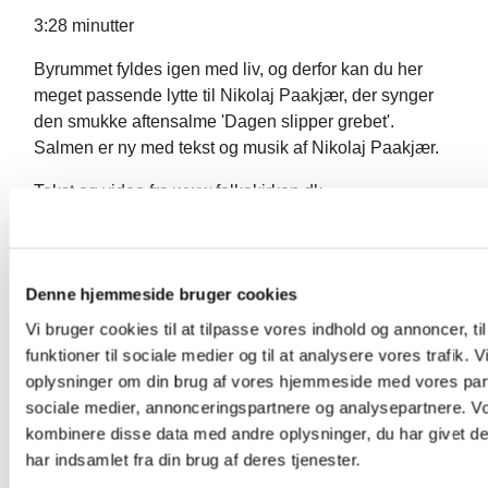
3:28 minutter
Byrummet fyldes igen med liv, og derfor kan du her
meget passende lytte til Nikolaj Paakjær, der synger
den smukke aftensalme 'Dagen slipper grebet'.
Salmen er ny med tekst og musik af Nikolaj Paakjær.
Tekst og video fra www.folkekirken.dk
Denne hjemmeside bruger cookies
Vi bruger cookies til at tilpasse vores indhold og annoncer, til
funktioner til sociale medier og til at analysere vores trafik. 
Du vil måske også kunne lide...
oplysninger om din brug af vores hjemmeside med vores part
sociale medier, annonceringspartnere og analysepartnere. V
kombinere disse data med andre oplysninger, du har givet d
har indsamlet fra din brug af deres tjenester.