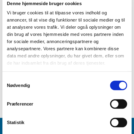
Denne hjemmeside bruger cookies
Vi bruger cookies til at tilpasse vores indhold og
Aalborg Vestre Provsti
annoncer, til at vise dig funktioner til sociale medier og til
Sogn.dk
at analysere vores trafik. Vi deler også oplysninger om
Salmebogen online
din brug af vores hjemmeside med vores partnere inden
Aalborg Stift
for sociale medier, annonceringspartnere og
Bibelselskabet
analysepartnere. Vores partnere kan kombinere disse
Folkekirken
Kirkeministeriet
data med andre oplysninger, du har givet dem, eller som
Aalborg Kommune
de har indsamlet fra din brug af deres tjenester.
Ankestyrelsen ( Familiestyrelsen)
Folkekirkens Hus
S
Danske sømands- og udlandskirker
Nødvendig
a
Aalborg Provstiers Menighedspleje
m
t
Præferencer
y
k
k
Statistik
e
Kontakt