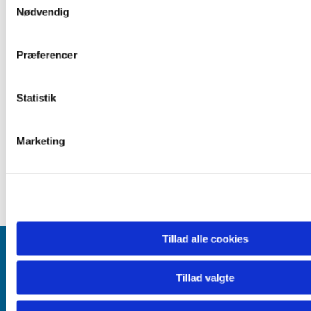
Nødvendig
a
m
t
Præferencer
y
k
k
Statistik
e
v
Marketing
a
l
g
Tillad alle cookies
Kontakt
Tillad valgte
Kontakt præsten
Kontakt organisten