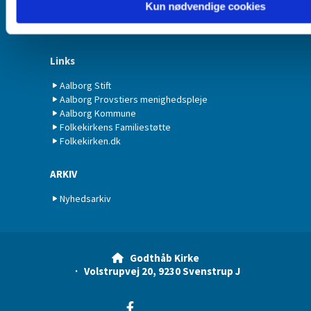
Kontakt kirkesangeren
Kun nødvendige cookies
Kontakt graveren
Kontakt menighedsrådet
Links
Aalborg Stift
Aalborg Provstiers menighedspleje
Aalborg Kommune
Folkekirkens Familiestøtte
Folkekirken.dk
ARKIV
Nyhedsarkiv
Godthåb Kirke

· Volstrupvej 20, 9230 Svenstrup J