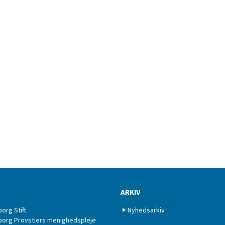
ARKIV
borg Stift
Nyhedsarkiv
borg Provstiers menighedspleje