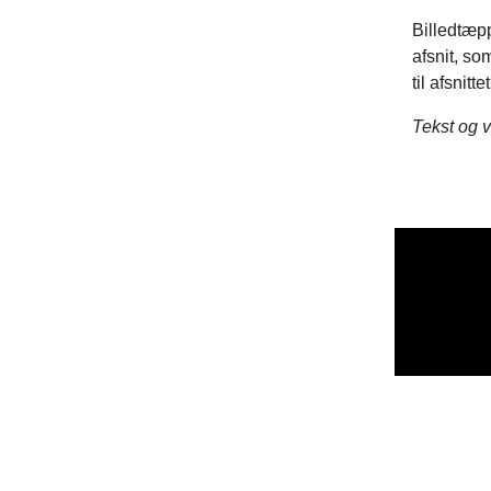
Billedtæp
afsnit, so
til afsnit
Tekst og v