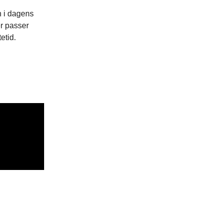
n i dagens
er passer
etid.