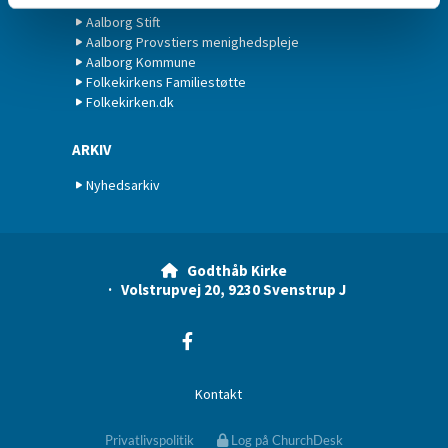
Aalborg Stift
Aalborg Provstiers menighedspleje
Aalborg Kommune
Folkekirkens Familiestøtte
Folkekirken.dk
ARKIV
Nyhedsarkiv
Godthåb Kirke

· Volstrupvej 20, 9230 Svenstrup J
Kontakt
Privatlivspolitik
Log på ChurchDesk