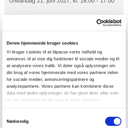
Mandag 21. juni 2027, kl. 16:00 - 17:00
Denne hjemmeside bruger cookies
Du vil måske også kunne lide...
Vi bruger cookies til at tilpasse vores indhold og
annoncer, til at vise dig funktioner til sociale medier og til
at analysere vores trafik. Vi deler også oplysninger om
din brug af vores hjemmeside med vores partnere inden
for sociale medier, annonceringspartnere og
analysepartnere. Vores partnere kan kombinere disse
data med andre oplysninger, du har givet dem, eller som
de har indsamlet fra din brug af deres tjenester.
S
Nødvendig
a