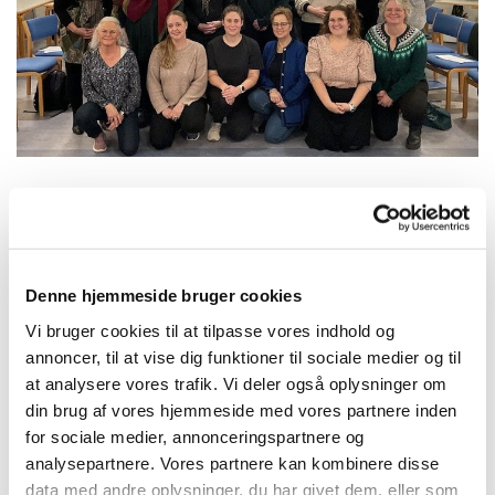
Mandag 29. juni 2026, kl. 19:00 - 21:00
Denne hjemmeside bruger cookies
Vi bruger cookies til at tilpasse vores indhold og
annoncer, til at vise dig funktioner til sociale medier og til
at analysere vores trafik. Vi deler også oplysninger om
din brug af vores hjemmeside med vores partnere inden
Du vil måske også kunne lide...
for sociale medier, annonceringspartnere og
analysepartnere. Vores partnere kan kombinere disse
data med andre oplysninger, du har givet dem, eller som