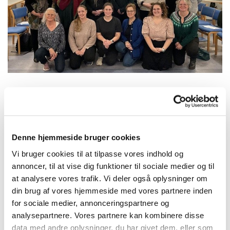
Mandag 12. juli 2027, kl. 19:00 - 21:00
Denne hjemmeside bruger cookies
Vi bruger cookies til at tilpasse vores indhold og
annoncer, til at vise dig funktioner til sociale medier og til
at analysere vores trafik. Vi deler også oplysninger om
din brug af vores hjemmeside med vores partnere inden
Du vil måske også kunne lide...
for sociale medier, annonceringspartnere og
analysepartnere. Vores partnere kan kombinere disse
data med andre oplysninger, du har givet dem, eller som